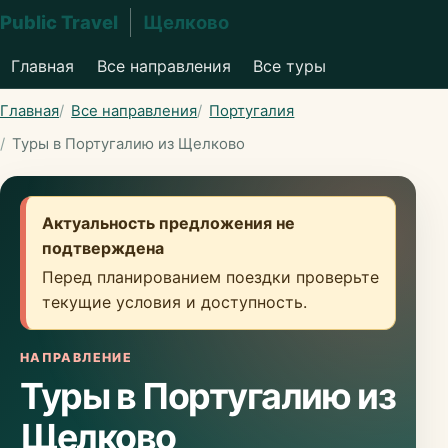
Public Travel
Щелково
Главная
Все направления
Все туры
Главная
Все направления
Португалия
Туры в Португалию из Щелково
Актуальность предложения не
подтверждена
Перед планированием поездки проверьте
текущие условия и доступность.
НАПРАВЛЕНИЕ
Туры в Португалию из
Щелково