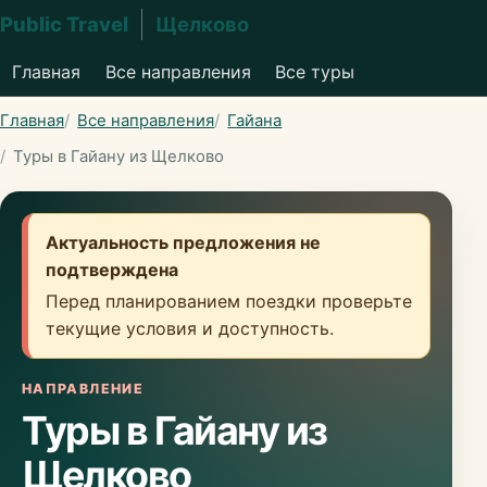
Public Travel
Щелково
Главная
Все направления
Все туры
Главная
Все направления
Гайана
Туры в Гайану из Щелково
Актуальность предложения не
подтверждена
Перед планированием поездки проверьте
текущие условия и доступность.
НАПРАВЛЕНИЕ
Туры в Гайану из
Щелково