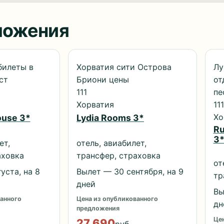
ложения
билеты в
Хорватия сити Острова
Лу
ст
Бриони цены
от
111
пе
Хорватия
111
Хо
ouse 3*
Lydia Rooms 3*
Ru
3
ет,
отель, авиабилет,
аховка
трансфер, страховка
от
уста, на 8
Вылет — 30 сентября, на 9
тр
дней
Вы
анного
Цена из опубликованного
дн
предложения
Цен
27 690