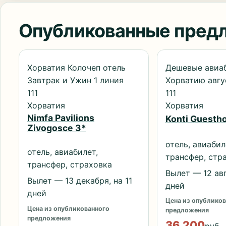
Опубликованные пред
Хорватия Колочеп отель
Дешевые авиа
Завтрак и Ужин 1 линия
Хорватию авгу
111
111
Хорватия
Хорватия
Nimfa Pavilions
Konti Guesth
Zivogosce 3*
отель, авиабил
отель, авиабилет,
трансфер, стр
трансфер, страховка
Вылет — 12 авг
Вылет — 13 декабря, на 11
дней
дней
Цена из опубликов
Цена из опубликованного
предложения
предложения
36 200