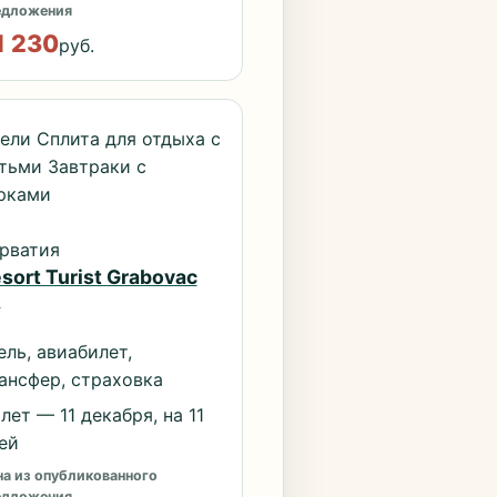
едложения
1 230
руб.
ели Сплита для отдыха с
тьми Завтраки с
рками
рватия
sort Turist Grabovac
*
ель, авиабилет,
ансфер, страховка
лет — 11 декабря, на 11
ей
а из опубликованного
едложения