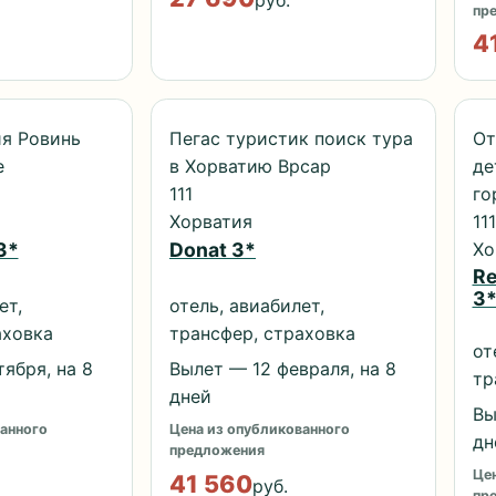
руб.
пр
4
я Ровинь
Пегас туристик поиск тура
От
е
в Хорватию Врсар
де
111
го
Хорватия
111
Хо
3*
Donat 3*
Re
3
ет,
отель, авиабилет,
аховка
трансфер, страховка
от
ября, на 8
Вылет — 12 февраля, на 8
тр
дней
Вы
анного
Цена из опубликованного
дн
предложения
Цен
41 560
руб.
пр