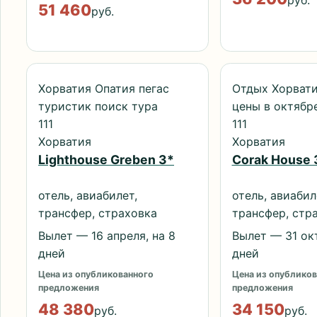
руб.
51 460
руб.
Хорватия Опатия пегас
Отдых Хорвати
туристик поиск тура
цены в октябр
111
111
Хорватия
Хорватия
Lighthouse Greben 3*
Corak House 
отель, авиабилет,
отель, авиабил
трансфер, страховка
трансфер, стр
Вылет — 16 апреля, на 8
Вылет — 31 окт
дней
дней
Цена из опубликованного
Цена из опубликов
предложения
предложения
48 380
34 150
руб.
руб.