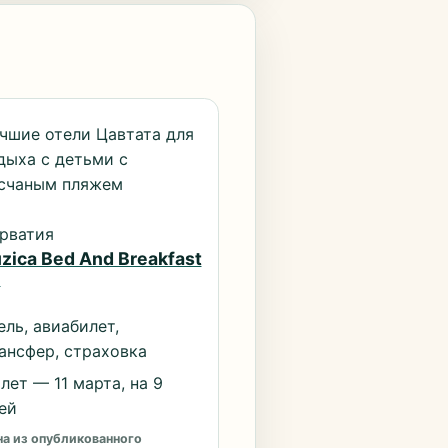
чшие отели Цавтата для
дыха с детьми с
счаным пляжем
рватия
zica Bed And Breakfast
*
ель, авиабилет,
ансфер, страховка
лет — 11 марта, на 9
ей
а из опубликованного