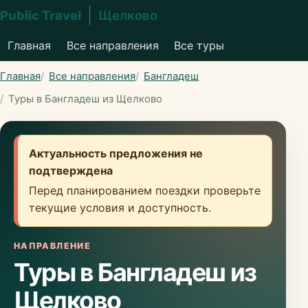
Public Travel
Щелково
Главная
Все направления
Все туры
Главная
Все направления
Бангладеш
Туры в Бангладеш из Щелково
Актуальность предложения не
подтверждена
Перед планированием поездки проверьте
текущие условия и доступность.
НАПРАВЛЕНИЕ
Туры в Бангладеш из
Щелково