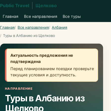
Public Travel
Щелково
Главная
Все направления
Все туры
Главная
Все направления
Албания
Туры в Албанию из Щелково
Актуальность предложения не
подтверждена
Перед планированием поездки проверьте
текущие условия и доступность.
НАПРАВЛЕНИЕ
Туры в Албанию из
Щелково